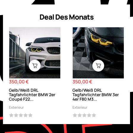
Deal Des Monats
350,00 €
350,00 €
Preis
Preis
Gelb/Weiß DRL
Gelb/Weiß DRL
Tagfahrlichter BMW 2er
Tagfahrlichter BMW 3er
Coupé F22...
4er F80 M3...
Exterieur
Exterieur