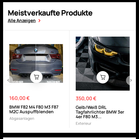
Meistverkaufte Produkte
Alle Anzeigen
‹
›
160,00 €
Preis
350,00 €
Preis
BMW F82 M4 F80 M3 F87
Gelb/Weiß DRL
M2C Auspuffblenden
Tagfahrlichter BMW 3er
4er F80 M3...
Abgasanlagen
Exterieur