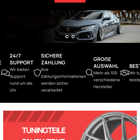
DEEPXCLUSIVE
AUTOMOTIVE
ALLES WAS DAS TUNINGHERZ
BEGEHRT!
JETZT KAUFEN
24/7
SICHERE
GROẞE
E
SUPPORT
ZAHLUNG
AUSWAHL
BES
Wir bieten
Ihre
Mehr als 100
Wir t
Support
Zahlungsinformationen
verschiedene
beste
rund um die
werden sicher
Hersteller
Uhr
verarbeitet
TUNINGTEILE