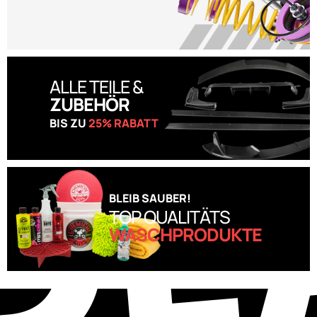
ALLE TEILE &
ZUBEHÖR
BIS ZU
25% RABATT
BLEIB SAUBER!
TOP QUALITÄTS
WASCHPRODUKTE