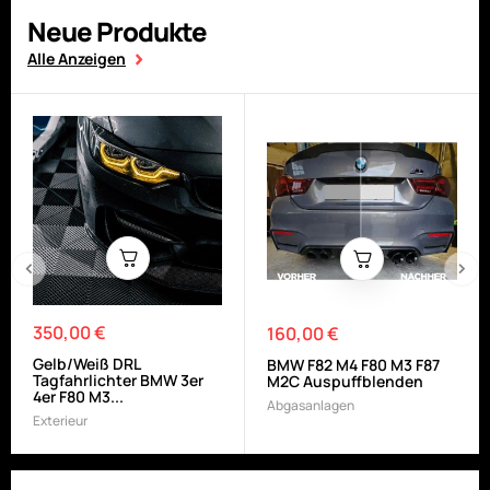
Neue Produkte
Alle Anzeigen
‹
›
350,00 €
Preis
160,00 €
Preis
Gelb/Weiß DRL
BMW F82 M4 F80 M3 F87
Tagfahrlichter BMW 3er
M2C Auspuffblenden
4er F80 M3...
Abgasanlagen
Exterieur