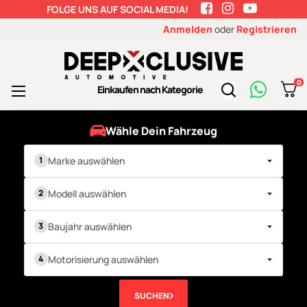
FOLGE UNS AUF SOCIAL MEDIA!
Anmelden
oder
Registrieren
0
Toggle
Einkaufen nach Kategorie
☰
navigation
Wähle Dein Fahrzeug
Marke auswählen
Modell auswählen
Baujahr auswählen
Motorisierung auswählen
SUCHEN