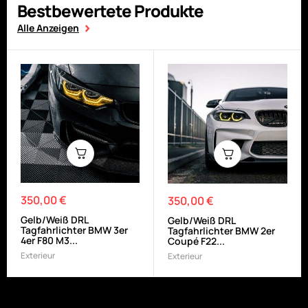
Bestbewertete Produkte
Alle Anzeigen
350,00 €
Preis
350,00 €
Preis
Gelb/Weiß DRL
Gelb/Weiß DRL
Tagfahrlichter BMW 3er
Tagfahrlichter BMW 2er
4er F80 M3...
Coupé F22...
Exterieur
Exterieur