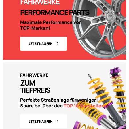
FAHRWERKE
PERFORMANCE PARTS
Maximale Performance von
TOP-Marken!
JETZT KAUFEN
FAHRWERKE
ZUM
TIEFPREIS
Perfekte Straßenlage für weniger!
Spare bei über den
TOP 10 Herstellern!
JETZT KAUFEN