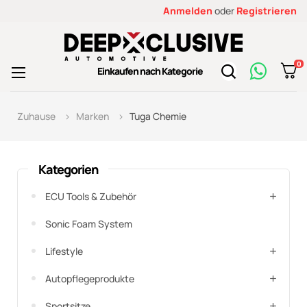
Anmelden
oder
Registrieren
0
Toggle
Einkaufen nach Kategorie
☰
navigation
Zuhause
Marken
Tuga Chemie
Kategorien
ECU Tools & Zubehör
Sonic Foam System
Lifestyle
Autopflegeprodukte
Sportsitze