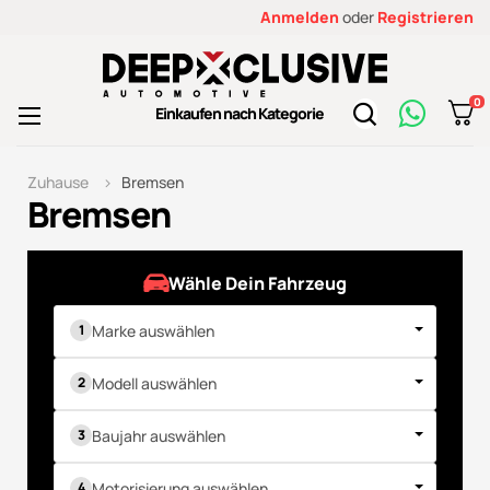
Anmelden
oder
Registrieren
0
Toggle
Einkaufen nach Kategorie
☰
navigation
Zuhause
Bremsen
Bremsen
Wähle Dein Fahrzeug
Marke auswählen
Modell auswählen
Baujahr auswählen
Motorisierung auswählen