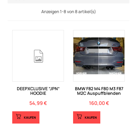
Anzeigen 1-8 von 8 artikel(s)
DEEPXCLUSIVE “JPN”
BMW F82 M4 F80 M3 F87
HOODIE
M2C Auspuffblenden
54,99 €
160,00 €
Preis
Preis
KAUFEN
KAUFEN