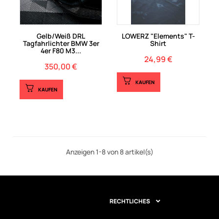
Gelb/Weiß DRL
LOWERZ "Elements" T-
Tagfahrlichter BMW 3er
Shirt
4er F80 M3...
24,99 €
Preis
350,00 €
Preis
KAUFEN
KAUFEN
Anzeigen 1-8 von 8 artikel(s)
RECHTLICHES
