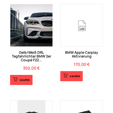
Gelb/Weiß DRL
BMW Apple Carplay
Tagfahrlichter BMW 2er
Aktivierung
Coupé F22...
170,00 €
Preis
350,00 €
Preis
KAUFEN
KAUFEN