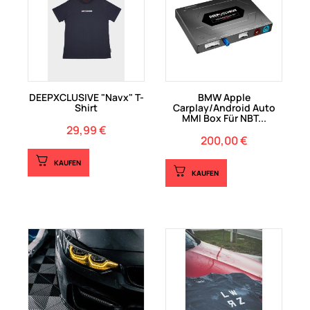
DEEPXCLUSIVE "Navx" T-
BMW Apple
Shirt
Carplay/Android Auto
MMI Box Für NBT...
29,99 €
Preis
200,00 €
Preis
KAUFEN
KAUFEN