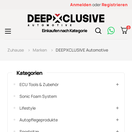
Anmelden
oder
Registrieren
0
Toggle
Einkaufen nach Kategorie
☰
navigation
Zuhause
Marken
DEEPXCLUSIVE Automotive
Kategorien
ECU Tools & Zubehör
Sonic Foam System
Lifestyle
Autopflegeprodukte
Sportsitze