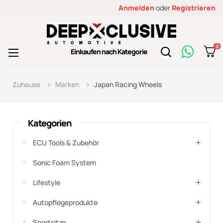
Anmelden
oder
Registrieren
0
Toggle
Einkaufen nach Kategorie
☰
navigation
Zuhause
Marken
Japan Racing Wheels
Kategorien
ECU Tools & Zubehör
Sonic Foam System
Lifestyle
Autopflegeprodukte
Sportsitze