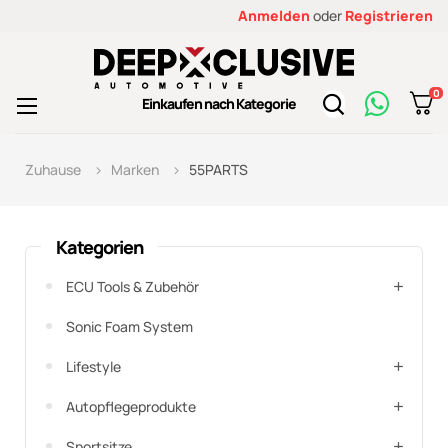
Anmelden
oder
Registrieren
0
Toggle
Einkaufen nach Kategorie
☰
navigation
Zuhause
Marken
55PARTS
Kategorien
ECU Tools & Zubehör
Sonic Foam System
Lifestyle
Autopflegeprodukte
Sportsitze