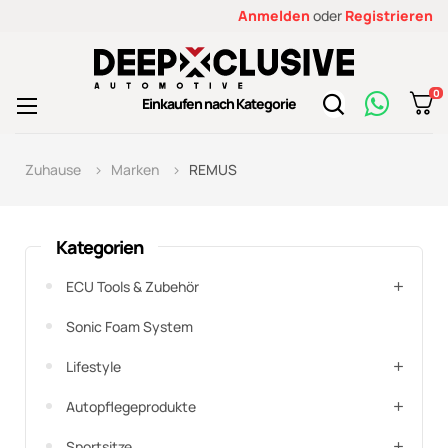
Anmelden
oder
Registrieren
0
Toggle
Einkaufen nach Kategorie
☰
navigation
Zuhause
Marken
REMUS
Kategorien
ECU Tools & Zubehör
Sonic Foam System
Lifestyle
Autopflegeprodukte
Sportsitze