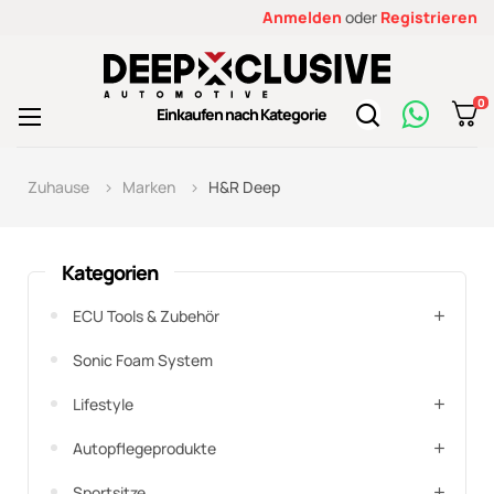
Anmelden
oder
Registrieren
0
Toggle
Einkaufen nach Kategorie
☰
navigation
Zuhause
Marken
H&R Deep
Kategorien
ECU Tools & Zubehör
Sonic Foam System
Lifestyle
Autopflegeprodukte
Sportsitze