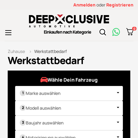
Anmelden
oder
Registrieren
0
Toggle
Einkaufen nach Kategorie
☰
navigation
Zuhause
Werkstattbedarf
Werkstattbedarf
Wähle Dein Fahrzeug
Marke auswählen
Modell auswählen
Baujahr auswählen
Motorisierung auswählen