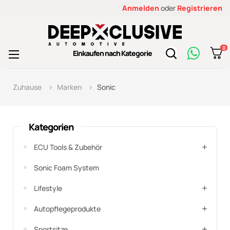
Anmelden
oder
Registrieren
0
Toggle
Einkaufen nach Kategorie
☰
navigation
Zuhause
Marken
Sonic
Kategorien
ECU Tools & Zubehör
Sonic Foam System
Lifestyle
Autopflegeprodukte
Sportsitze