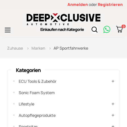
Anmelden
oder
Registrieren
0
Toggle
Einkaufen nach Kategorie
☰
navigation
Zuhause
Marken
AP Sportfahrwerke
Kategorien
ECU Tools & Zubehör
Sonic Foam System
Lifestyle
Autopflegeprodukte
Sportsitze