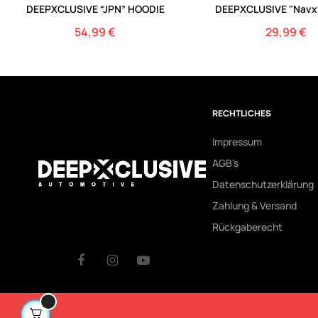
DEEPXCLUSIVE “JPN” HOODIE
DEEPXCLUSIVE "Navx"
54,99 €
29,99 €
Preis
Preis
RECHTLICHES
Impressum
AGB's
Datenschutzerklärung
Zahlung & Versand
Rückgaberecht
Facebook
Instagram
Youtube