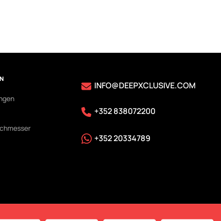
EN
INFO@DEEPXCLUSIVE.COM
ungen
+352 838072200
rchmesser
+352 20334789