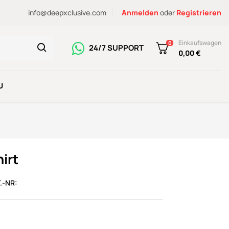
info@deepxclusive.com
Anmelden
oder
Registrieren
Einkaufswagen
0
24/7 SUPPORT
0,00 €
U
irt
.-NR: