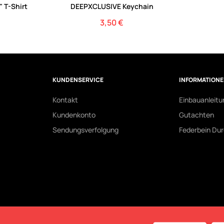
 T-Shirt
DEEPXCLUSIVE Keychain
3,50 €
Preis
KUNDENSERVICE
INFORMATION
Kontakt
Einbauanleit
Kundenkonto
Gutachten
Sendungsverfolgung
Federbein Du