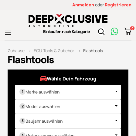
Anmelden
oder
Registrieren
0
Toggle
Einkaufen nach Kategorie
☰
navigation
Zuhause
ECU Tools & Zubehör
Flashtools
Flashtools
Wähle Dein Fahrzeug
Marke auswählen
Modell auswählen
Baujahr auswählen
Motorisierung auswählen