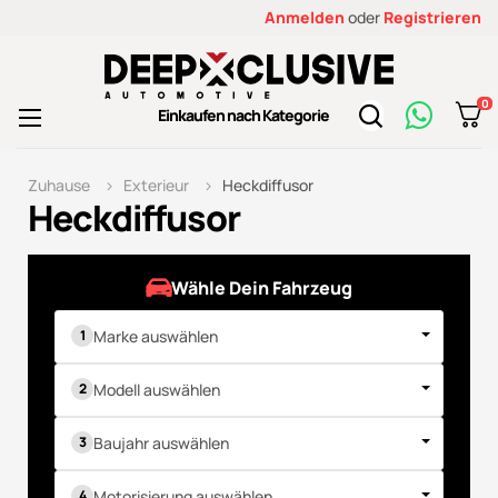
Anmelden
oder
Registrieren
0
Toggle
Einkaufen nach Kategorie
☰
navigation
Zuhause
Exterieur
Heckdiffusor
Heckdiffusor
Wähle Dein Fahrzeug
Marke auswählen
Modell auswählen
Baujahr auswählen
Motorisierung auswählen